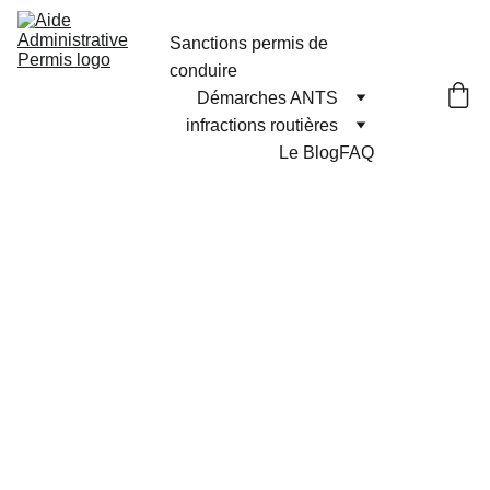
Sanctions permis de 
conduire
Démarches ANTS
infractions routières
Le Blog
FAQ
AideAdministr
ative
Permis
.fr