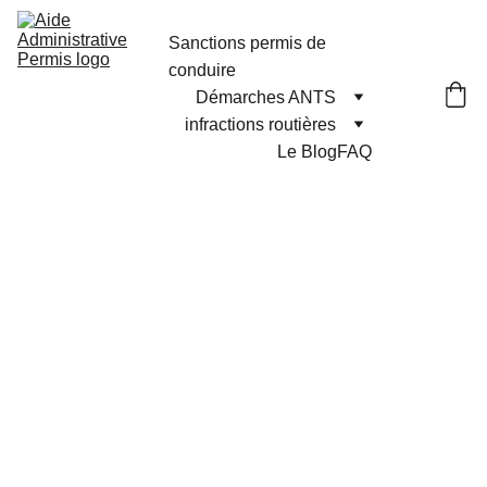
Sanctions permis de 
conduire
Démarches ANTS
infractions routières
Le Blog
FAQ
AideAdministr
ative
Permis
.fr